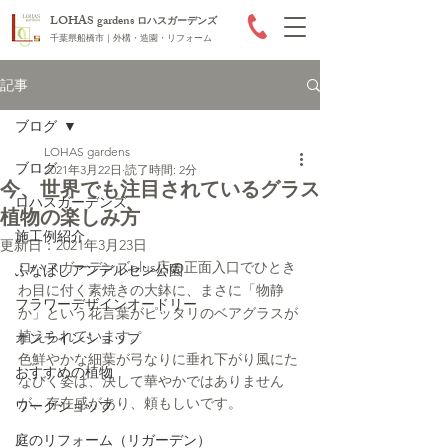
LOHAS gardens
ロハスガーデンズ
千葉県船橋市｜外構・造園・リフォーム
記事
ブログ
LOHAS gardens
ブログ
2021年3月22日
読了時間: 2分
今、世界でも注目されているグラス
ロハスガーデンズ
植物の楽しみ方
施工例紹介
更新日：
2021年3月23日
ロハスガーデンズplus店の正面入口でひとき
ふなばしアンデルセン公園
わ目に付く素焼きの大鉢に、まさに「物静
フラワーデザインオードリー
か」という花言葉がピッタリのベアグラスが
植えられています。
オンラインショップ
色鮮やかな細葉が弓なりに垂れ下がり風にた
おすすめの植物
なびく姿は、決して華やかではありません
が、存在感があり、頼もしいです。
ワークショップ
庭のリフォーム（リガーデン）