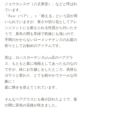
ジョウカンスゲ（八丈寒萓）」などと呼ばれ
ています。
「Bear（ベア）」＝「耐える」という語が用
いられていますが、寒さや切り花としてアレ
ンジメントにも耐えられる性質から付いたそ
うで、真冬の間も常緑で乾燥にも強いので、
手間のかからないローメンテナンスのお庭の
彩りとしてお勧めのアイテムです。
実は…ロハスガーデンズplus店のベアグラ
ス、もともと庭に地植えしてあったものなの
ですが、鉢にお引越しをしたところ、表情も
ガラリと変わり、とても軽やかでクールな印
象に！
庭に輝きを添えてくれています。
そんなベアグラスにも春が訪れたようで、葉
の間に茶色の花穂が咲きました。