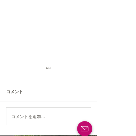
コメント
コメントを追加…
高級感のある石張りで新
旗竿地で叶える
築戸建ての庭をアップグ
テイストの新築