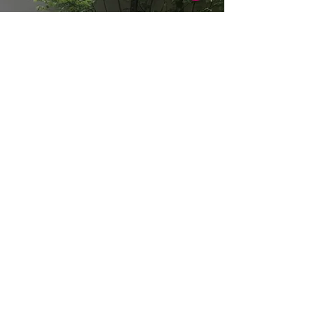
レード！（船橋市K様邸）
橋市）
特集：ロハスガーデンズの考えるサス
テナブルな庭づくり
世界が注目！「メンテナンスフリーの庭」と
は？
私たちが自宅に使いたいウッドデッキの素材
はこれ！
雑草が生えない庭の作り方
「駐車場はコンクリート！」って思い込んで
いませんか？
庭の木を抜きたい！でも、気軽に抜いていい
の？建売住宅の庭木問題を考える
私たちが人工芝をおすすめしない５つの理由
ショールームは「メンテナンスフリーの庭」