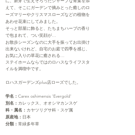
に、新芽で生えそろったシャープな青葉を添
えて、そこにガーデンで摘みとった癒しのロ
ーズマリーやクリスマスローズなどの植物を
あわせ花束にしてみました。
そっと部屋に飾ると、たちまちハーブの香り
で包まれて、つい笑顔が…
お散歩シーズンなのに大手を振ってお出掛け
出来ないけれど、自宅のお庭で四季を感じ、
お気に入りの草花に癒される…
ステイホームならではのロハスなライフスタ
イルを満喫中です。
ロハスガーデンズplus店ローズでした。
学名：
Carex oshimensis 'Evergold'
別名：
カレックス、オオシマカンスゲ
科・属名：
カヤツリグサ科・スゲ属
原産地：
日本
分類：
常緑多年草