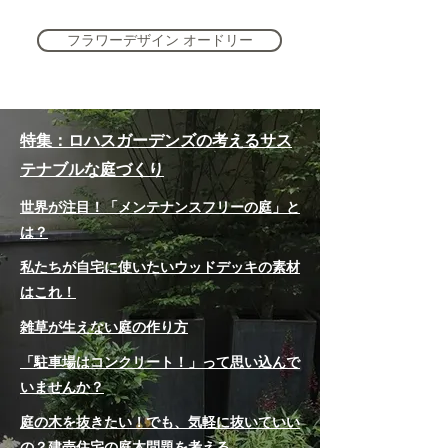
フラワーデザイン オードリー
特集：ロハスガーデンズの考えるサス
テナブルな庭づくり
世界が注目！「メンテナンスフリーの庭」と
は？
私たちが自宅に使いたいウッドデッキの素材
はこれ！
雑草が生えない庭の作り方
「駐車場はコンクリート！」って思い込んで
いませんか？
庭の木を抜きたい！でも、気軽に抜いていい