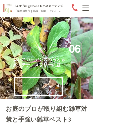
LOHAS gardens
ロハスガーデンズ
千葉県船橋市｜外構・造園・リフォーム
06
ロハスガーデンズの考える
​メンテナンスフリーの庭
お庭のプロが取り組む雑草対
策と手強い雑草ベスト3