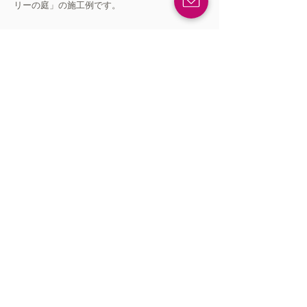
リーの庭」の施工例です。
自然の風合いをもった大谷石のテラ
スに、落葉樹と宿根草が織りなす庭
（船橋市）