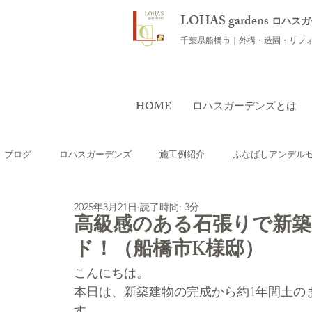
LOHAS gardens
ロハスガ
千葉県船橋市｜外構・造園・リフ
HOME
ロハスガーデンズとは
ブログ
ロハスガーデンズ
施工例紹介
ふなばしアンデル
2025年3月21日
読了時間: 3分
おすすめの植物
ワークショップ
庭のリフォーム（リガ
高級感のある石張りで新
ド！（船橋市K様邸）
テラス・ウッドデッキを つくりたい
外構用語集
海外レ
こんにちは。
本日は、新築建物の完成から約1年間土の
す。