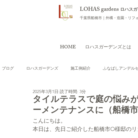
LOHAS gardens
ロハスガ
千葉県船橋市｜外構・造園・リフ
HOME
ロハスガーデンズとは
ブログ
ロハスガーデンズ
施工例紹介
ふなばしアンデル
2025年3月1日
読了時間: 3分
おすすめの植物
ワークショップ
庭のリフォーム（リガ
タイルテラスで庭の悩み
ーメンテナンスに（船橋市
テラス・ウッドデッキを つくりたい
外構用語集
海外レ
こんにちは。
本日は、先日ご紹介した船橋市O様邸のリ