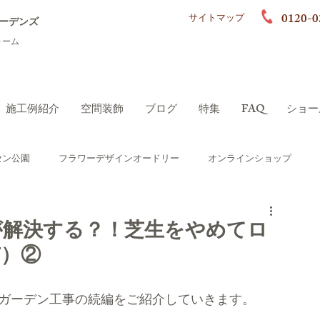
0120-0
サイトマップ
ーデンズ
ォーム
施工例紹介
空間装飾
ブログ
特集
FAQ
ショー
セン公園
フラワーデザインオードリー
オンラインショップ
ーデン）
シニアにやさしいガーデン
が解決する？！芝生をやめてロ
）②
ポート
ロハスガーデンズプラス
ガーデン工事の続編をご紹介していきます。