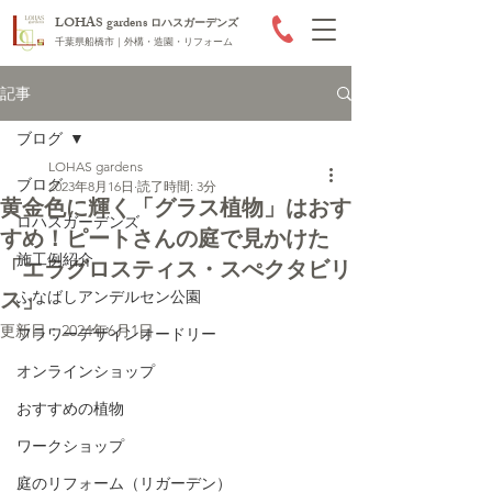
LOHAS gardens
ロハスガーデンズ
千葉県船橋市｜外構・造園・リフォーム
記事
ブログ
LOHAS gardens
ブログ
2023年8月16日
読了時間: 3分
黄金色に輝く「グラス植物」はおす
ロハスガーデンズ
すめ！ピートさんの庭で見かけた
施工例紹介
「エラグロスティス・スぺクタビリ
ス」
ふなばしアンデルセン公園
更新日：
2024年6月1日
フラワーデザインオードリー
オンラインショップ
おすすめの植物
ワークショップ
庭のリフォーム（リガーデン）