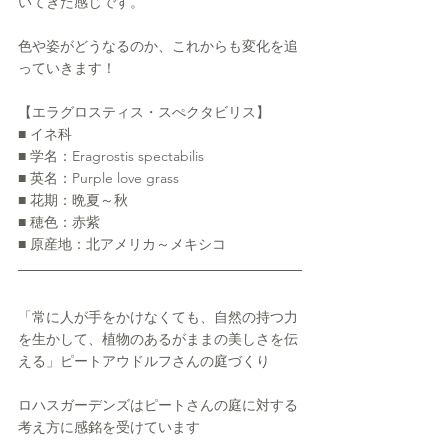
いてきた感じです。
色や姿がどうなるのか、これからも変化を追
っていきます！
【エラグロスティス・スぺクタビリス】
■ イネ科
■ 学名：Eragrostis spectabilis
■ 英名：Purple love grass
■ 花期：晩夏～秋
■ 穂色：赤紫
■ 原産地：北アメリカ～メキシコ
「常に人が手をかけなくても、自然の持つ力
を生かして、植物のあるがままの美しさを伝
える」ピートアウドルフさんの庭づくり
ロハスガーデンズはピートさんの庭に対する
考え方に感銘を受けています