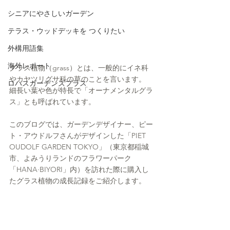
シニアにやさしいガーデン
テラス・ウッドデッキを つくりたい
外構用語集
海外レポート
グラス植物（grass）とは、一般的にイネ科
やカヤツリグサ科の草のことを言います。
ロハスガーデンズプラス
細長い葉や色が特長で「オーナメンタルグラ
ス」とも呼ばれています。
このブログでは、ガーデンデザイナー、ピー
ト・アウドルフさんがデザインした「PIET 
OUDOLF GARDEN TOKYO」（東京都稲城
市、よみうりランドのフラワーパーク
「HANA·BIYORI」内）を訪れた際に購入し
たグラス植物の成長記録をご紹介します。