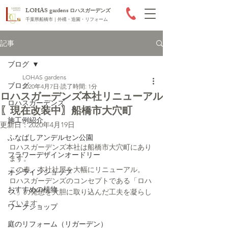
LOHAS gardens
ロハスガーデンズ
千葉県船橋市｜外構・造園・リフォーム
記事
ブログ
LOHAS gardens
ブログ
2020年4月7日
読了時間: 1分
ロハスガーデンズ本社リニューアル
ロハスガーデンズ
〖現在改装中〗船橋市大穴町
施工例紹介
更新日：
2020年4月19日
ふなばしアンデルセン公園
ロハスガーデンズ本社は船橋市大穴町にあり
フラワーデザインオードリー
ます。
この春、本社社屋を大幅にリニューアル。
オンラインショップ
ロハスガーデンズのコンセプトである「ロハ
おすすめの植物
ス」の発想を大胆に取り込んだ工夫を凝らし
ています。
ワークショップ
庭のリフォーム（リガーデン）