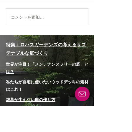
コメントを追加…
＜森の花園エリア＞は約
お問合せ急増！
900品種もの草花と自然の
かからない庭』
素晴らしさを体感でき
ガーデンズが取
特集：ロハスガーデンズの考えるサス
る！｜北海道ガーデン街
『庭じまい』と
テナブルな庭づくり
道をめぐる旅①「大雪森
世界が注目！「メンテナンスフリーの庭」と
のガーデン」
は？
私たちが自宅に使いたいウッドデッキの素材
はこれ！
雑草が生えない庭の作り方
「駐車場はコンクリート！」って思い込んで
いませんか？
庭の木を抜きたい！でも、気軽に抜いていい