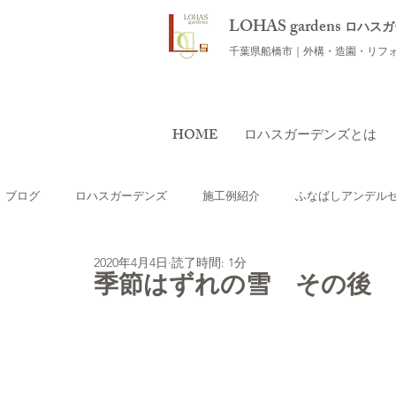
LOHAS gardens
ロハスガ
千葉県船橋市｜外構・造園・リフ
HOME
ロハスガーデンズとは
ブログ
ロハスガーデンズ
施工例紹介
ふなばしアンデル
2020年4月4日
読了時間: 1分
おすすめの植物
ワークショップ
庭のリフォーム（リガ
季節はずれの雪 その後
テラス・ウッドデッキを つくりたい
外構用語集
海外レ