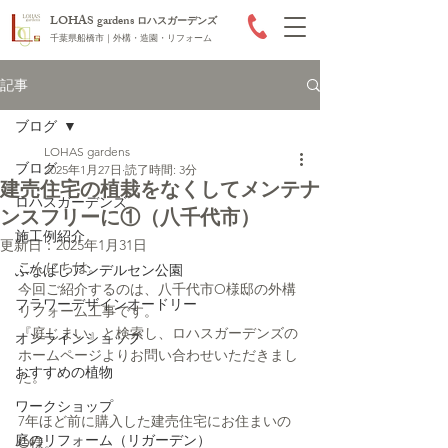
LOHAS gardens
ロハスガーデンズ
千葉県船橋市｜外構・造園・リフォーム
記事
ブログ
LOHAS gardens
ブログ
2025年1月27日
読了時間: 3分
建売住宅の植栽をなくしてメンテナ
ロハスガーデンズ
ンスフリーに①（八千代市）
施工例紹介
更新日：
2025年1月31日
こんにちは。
ふなばしアンデルセン公園
今回ご紹介するのは、八千代市O様邸の外構
フラワーデザインオードリー
リフォーム工事です。
『庭じまい』と検索し、ロハスガーデンズの
オンラインショップ
ホームページよりお問い合わせいただきまし
おすすめの植物
た。
ワークショップ
7年ほど前に購入した建売住宅にお住まいの
庭のリフォーム（リガーデン）
O様。