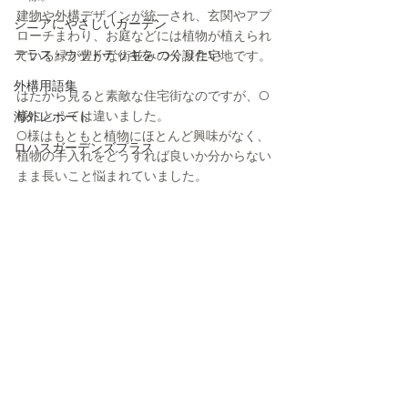
建物や外構デザインが統一され、玄関やアプ
シニアにやさしいガーデン
ローチまわり、お庭などには植物が植えられ
テラス・ウッドデッキを つくりたい
ている緑が豊かな街並みの分譲住宅地です。
外構用語集
はたから見ると素敵な住宅街なのですが、O
様にとっては違いました。
海外レポート
O様はもともと植物にほとんど興味がなく、
ロハスガーデンズプラス
植物の手入れをどうすれば良いか分からない
まま長いこと悩まれていました。