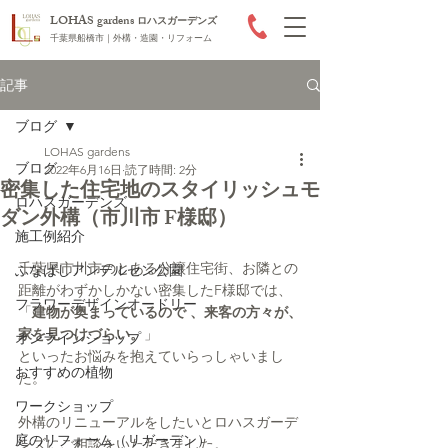
LOHAS gardens
ロハスガーデンズ
千葉県船橋市｜外構・造園・リフォーム
記事
ブログ
LOHAS gardens
ブログ
2022年6月16日
読了時間: 2分
密集した住宅地のスタイリッシュモ
ロハスガーデンズ
ダン外構（市川市 F様邸）
施工例紹介
千葉県市川市のとある分譲住宅街、お隣との
ふなばしアンデルセン公園
距離がわずかしかない密集したF様邸では、
フラワーデザインオードリー
「
建物が奥まっているので 、来客の方々が、
家を見つけづらい。
」
オンラインショップ
といったお悩みを抱えていらっしゃいまし
おすすめの植物
た。
ワークショップ
外構のリニューアルをしたいとロハスガーデ
庭のリフォーム（リガーデン）
ンズにご相談をいただきました。