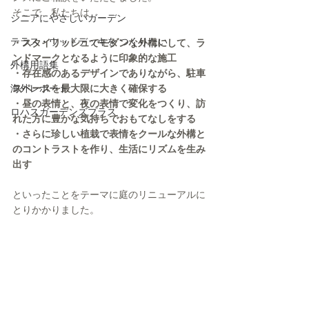
そこで、私たちは
シニアにやさしいガーデン
テラス・ウッドデッキを つくりたい
・スタイリッシュでモダンな外構にして、ラ
ンドマークとなるように印象的な施工
外構用語集
・存在感のあるデザインでありながら、駐車
海外レポート
スペースを最大限に大きく確保する
・昼の表情と、夜の表情で変化をつくり、訪
ロハスガーデンズプラス
れた方に豊かな気持ちでおもてなしをする
・さらに珍しい植栽で表情をクールな外構と
のコントラストを作り、生活にリズムを生み
出す
といったことをテーマに庭のリニューアルに
とりかかりました。