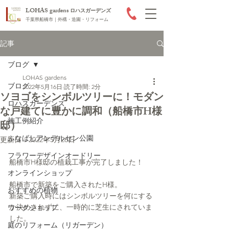
LOHAS gardens
ロハスガーデンズ
千葉県船橋市｜外構・造園・リフォーム
記事
ブログ
LOHAS gardens
ブログ
2022年5月16日
読了時間: 2分
ソヨゴをシンボルツリーに！モダン
ロハスガーデンズ
な戸建てに豊かに調和（船橋市H様
施工例紹介
邸）
ふなばしアンデルセン公園
更新日：
2022年5月26日
フラワーデザインオードリー
船橋市H様邸の植栽工事が完了しました！
オンラインショップ
船橋市で新築をご購入されたH様。
おすすめの植物
新築ご購入時にはシンボルツリーを何にする
か決めきれずに、一時的に芝生にされていま
ワークショップ
した。
庭のリフォーム（リガーデン）