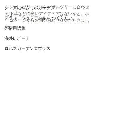
シンボルツリーと、シンボルツリーに合わせ
シニアにやさしいガーデン
た下草などの良いアイディアはないかと、ホ
テラス・ウッドデッキを つくりたい
ームページからお問い合わせをいただきまし
た。
外構用語集
海外レポート
ロハスガーデンズプラス