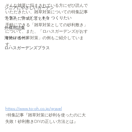
そんな雑草に悩まされている方にぜひ読んで
シニアにやさしいガーデン
いただきたい、雑草対策についての特集記事
テラス・ウッドデッキを つくりたい
を新たに作成しました！
手軽にできる「雑草対策としての砂利敷き」
外構用語集
について、また、「ロハスガーデンズがおす
海外レポート
すめする雑草対策」の例もご紹介していま
す。
ロハスガーデンズプラス
https://www.to-oh.co.jp/gravel
↑特集記事『雑草対策に砂利を使ったのに大
失敗！砂利敷きDIYの正しい方法とは』