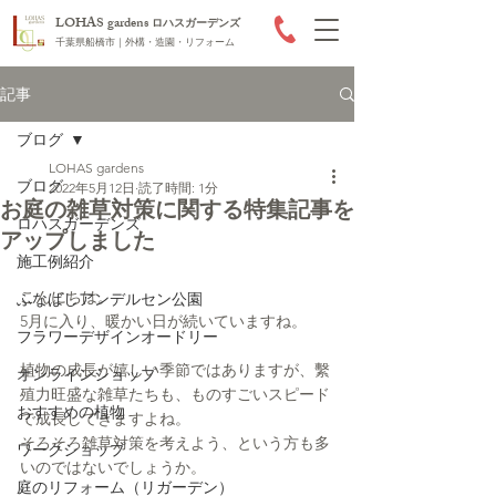
LOHAS gardens
ロハスガーデンズ
千葉県船橋市｜外構・造園・リフォーム
記事
ブログ
LOHAS gardens
ブログ
2022年5月12日
読了時間: 1分
お庭の雑草対策に関する特集記事を
ロハスガーデンズ
アップしました
施工例紹介
こんにちは。
ふなばしアンデルセン公園
5月に入り、暖かい日が続いていますね。
フラワーデザインオードリー
植物の成長が嬉しい季節ではありますが、繫
オンラインショップ
殖力旺盛な雑草たちも、ものすごいスピード
おすすめの植物
で成長してきますよね。
そろそろ雑草対策を考えよう、という方も多
ワークショップ
いのではないでしょうか。
庭のリフォーム（リガーデン）