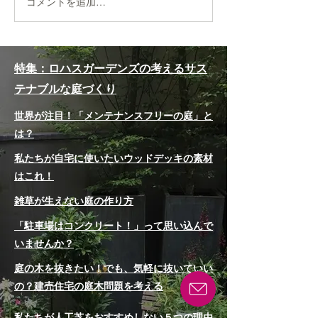
コメントを追加…
＜森の花園エリア＞は約
お問合せ急増！
900品種もの草花と自然の
かからない庭』
素晴らしさを体感でき
ガーデンズが取
特集：ロハスガーデンズの考えるサス
る！｜北海道ガーデン街
『庭じまい』と
テナブルな庭づくり
道をめぐる旅①「大雪森
世界が注目！「メンテナンスフリーの庭」と
のガーデン」
は？
私たちが自宅に使いたいウッドデッキの素材
はこれ！
雑草が生えない庭の作り方
「駐車場はコンクリート！」って思い込んで
いませんか？
庭の木を抜きたい！でも、気軽に抜いていい
の？建売住宅の庭木問題を考える