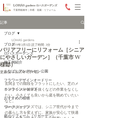
LOHAS gardens
ロハスガーデンズ
千葉県船橋市｜外構・造園・リフォーム
記事
ブログ
LOHAS gardens
ブログ
2019年3月5日
読了時間: 3分
バリアフリーにリフォーム［シニア
ロハスガーデンズ
にやさしいガーデン］（千葉市 W
施工例紹介
様邸）
ふなばしアンデルセン公園
更新日：
2020年4月19日
フラワーデザインオードリー
玄関までの階段をフラットにしたい、芝のメ
オンラインショップ
ンテナンスや雑草を抜くなどの作業をなくし
たい、小さくても良いから庭を眺めていたい
おすすめの植物
など。
ロハスガーデンズでは、シニア世代が今まで
ワークショップ
の暮らし方を変えずに、家族が安心して快適
庭のリフォーム（リガーデン）