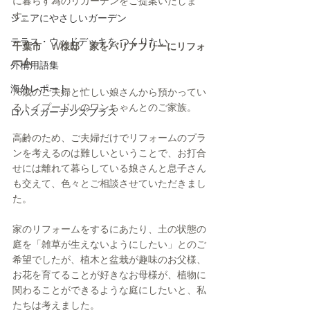
に暮らす為のリガーデンをご提案いたしま
す。
シニアにやさしいガーデン
テラス・ウッドデッキを つくりたい
千葉市　W様邸　家をバリアフリーにリフォ
ーム
外構用語集
海外レポート
78歳のご夫婦と忙しい娘さんから預かってい
るトイプードルのワンちゃんとのご家族。
ロハスガーデンズプラス
高齢のため、ご夫婦だけでリフォームのプラ
ンを考えるのは難しいということで、お打合
せには離れて暮らしている娘さんと息子さん
も交えて、色々とご相談させていただきまし
た。
家のリフォームをするにあたり、土の状態の
庭を「雑草が生えないようにしたい」とのご
希望でしたが、植木と盆栽が趣味のお父様、
お花を育てることが好きなお母様が、植物に
関わることができるような庭にしたいと、私
たちは考えました。