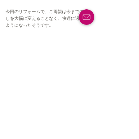
今回のリフォームで、ご両親は今までの暮ら
しを大幅に変えることなく、快適に過ごせる
ようになったそうです。
家族が一緒になって相談し、理想の家を作り
上げることで、家族全員が幸せになりまし
た。
「子供達になるべく迷惑を掛けず生活できる
よう頑張りたい！」とお父様。