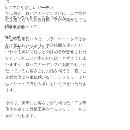
た。
シニアにやさしいガーデン
実は最近、ロハスガーデンズには、二世帯住
テラス・ウッドデッキを つくりたい
宅を建てた方の新規外構工事の依頼がとても
増えているんです。
外構用語集
海外レポート
二世帯住宅というと、プライベートを干渉さ
れて煩わしかったり、生活時間が違ったり、
ロハスガーデンズプラス
いわゆる嫁姑問題などの揉め事が懸念された
りといったことが多いのでは？と考えてしま
いますが、ロハスガーデンズにお問合せいた
だいているお客さまにお話を伺うと、若いご
夫婦の側にも抵抗感がなく、デメリットより
もメリットの方が大きいという声をいただき
ます。
今回は、実際にお客さまから伺った「二世帯
住宅を建てて外構工事をするメリット」をご
紹介いたします。