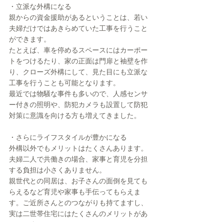
・立派な外構になる
親からの資金援助があるということは、若い
夫婦だけではあきらめていた工事を行うこと
ができます。
たとえば、車を停めるスペースにはカーポー
トをつけるたり、家の正面は門扉と袖壁を作
り、クローズ外構にして、見た目にも立派な
工事を行うことも可能となります。
最近では物騒な事件も多いので、人感センサ
ー付きの照明や、防犯カメラも設置して防犯
対策に意識を向ける方も増えてきました。
・さらにライフスタイルが豊かになる
外構以外でもメリットはたくさんあります。
夫婦二人で共働きの場合、家事と育児を分担
する負担は小さくありません。
親世代との同居は、お子さんの面倒を見ても
らえるなど育児や家事も手伝ってもらえま
す。ご近所さんとのつながりも持てますし、
実は二世帯住宅にはたくさんのメリットがあ