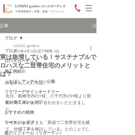
LOHAS gardens
ロハスガーデンズ
千葉県船橋市｜外構・造園・リフォーム
記事
ブログ
LOHAS gardens
ブログ
2023年4月16日
読了時間: 3分
実は急増している！サステナブルで
ロハスガーデンズ
ロハスな二世帯住宅のメリットと
施工例紹介
は？
ふなばしアンデルセン公園
みなさんこんにちは。
フラワーデザインオードリー
先日、船橋市内のY様、八千代市のH様より新
オンラインショップ
築外構工事のお問い合わせをいただきまし
た。
おすすめの植物
ワークショップ
いずれのお客さまも「新築で二世帯住宅を建
て、外構工事を検討している」とのことでし
庭のリフォーム（リガーデン）