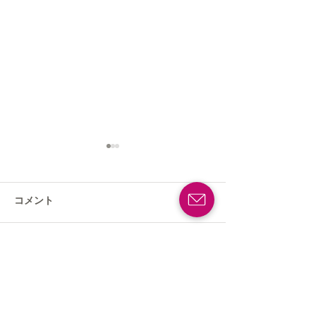
コメント
コメントを追加…
＜森の花園エリア＞は約
お問合せ急増！
900品種もの草花と自然の
かからない庭』
素晴らしさを体感でき
ガーデンズが取