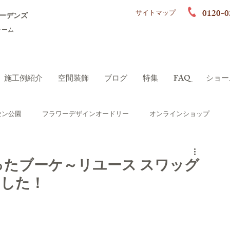
0120-0
サイトマップ
ーデンズ
ォーム
施工例紹介
空間装飾
ブログ
特集
FAQ
ショー
セン公園
フラワーデザインオードリー
オンラインショップ
ーデン）
シニアにやさしいガーデン
ったブーケ～リユース スワッグ
ました！
ポート
ロハスガーデンズプラス