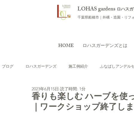
LOHAS gardens
ロハスガ
千葉県船橋市｜外構・造園・リフ
HOME
ロハスガーデンズとは
ブログ
ロハスガーデンズ
施工例紹介
ふなばしアンデル
2023年6月15日
読了時間: 1分
おすすめの植物
ワークショップ
庭のリフォーム（リガ
香りも楽しむ ハーブを使
｜ワークショップ終了し
テラス・ウッドデッキを つくりたい
外構用語集
海外レ