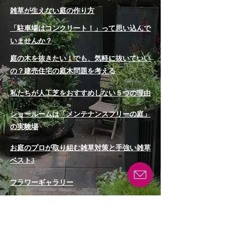
雑草が生えない庭の作り方
「駐車場はコンクリート！」って思い込んで
いませんか？
庭の木を抜きたい！でも、気軽に抜いていい
の？建売住宅の庭木問題を考える
私たちが人工芝をおすすめしない５つの理由
ショールームは「メンテナンスフリーの庭」
の実験場
お庭のプロが取り組む雑草対策と手強い雑草
ベスト3
フラワーギャラリー
砂利敷きDIYの正しい方法とは