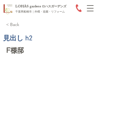
LOHAS gardens
ロハスガーデンズ
千葉県船橋市｜外構・造園・リフォーム
< Back
見出し h2
F様邸