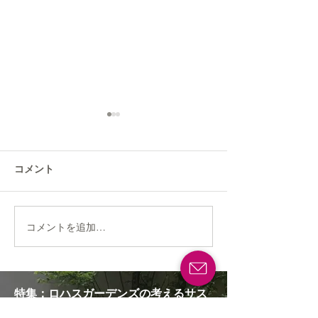
コメント
風に揺れる初夏の花たち
コメントを追加…
宿根草のベスト
がやってきまし
ばしアンデルセ
特集：ロハスガーデンズの考えるサス
テナブルな庭づくり