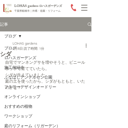
LOHAS gardens
ロハスガーデンズ
千葉県船橋市｜外構・造園・リフォーム
記事
ブログ
LOHAS gardens
ブログ
6月8日
読了時間: 1分
シダ
ロハスガーデンズ
自宅でマンネングサを増やそうと、ビニール
施工例紹介
ポットで育てていたら。
シダが生えていました。
ふなばしアンデルセン公園
庭の土を使ったから、シダがもともと、いた
フラワーデザインオードリー
のかな？
オンラインショップ
おすすめの植物
ワークショップ
庭のリフォーム（リガーデン）