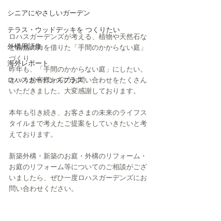
シニアにやさしいガーデン
テラス・ウッドデッキを つくりたい
ロハスガーデンズが考える、植物や天然石な
外構用語集
ど自然の力を借りた「手間のかからない庭」
づくり。
海外レポート
昨年も、「手間のかからない庭」にしたい。
ロハスガーデンズプラス
というお客様からのお問い合わせをたくさん
いただきました。大変感謝しております。
本年も引き続き、お客さまの未来のライフス
タイルまで考えたご提案をしていきたいと考
えております。
新築外構・新築のお庭・外構のリフォーム・
お庭のリフォーム等についてのご相談がござ
いましたら、ぜひ一度ロハスガーデンズにお
問い合わせください。