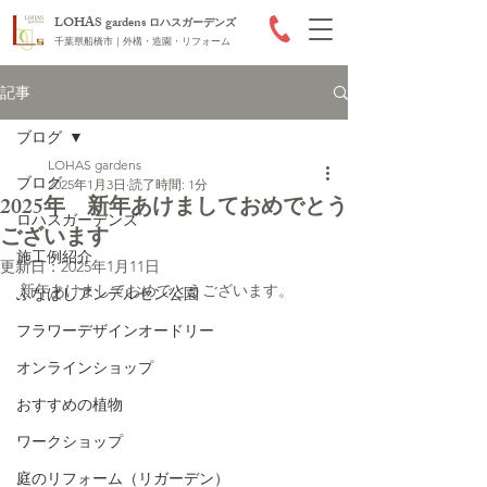
LOHAS gardens
ロハスガーデンズ
千葉県船橋市｜外構・造園・リフォーム
記事
ブログ
LOHAS gardens
ブログ
2025年1月3日
読了時間: 1分
2025年 新年あけましておめでとう
ロハスガーデンズ
ございます
施工例紹介
更新日：
2025年1月11日
新年あけましておめでとうございます。
ふなばしアンデルセン公園
フラワーデザインオードリー
オンラインショップ
おすすめの植物
ワークショップ
庭のリフォーム（リガーデン）