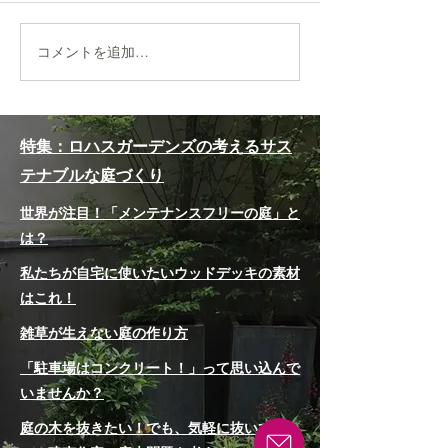
風に揺れる初夏の花たち
コメントを追加…
特集：ロハスガーデンズの考えるサス
テナブルな庭づくり
世界が注目！「メンテナンスフリーの庭」と
は？
私たちが自宅に使いたいウッドデッキの素材
はこれ！
雑草が生えない庭の作り方
「駐車場はコンクリート！」って思い込んで
いませんか？
庭の木を抜きたい！でも、気軽に抜いていい